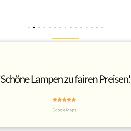
"Schöne Lampen zu fairen Preisen.





Google Maps