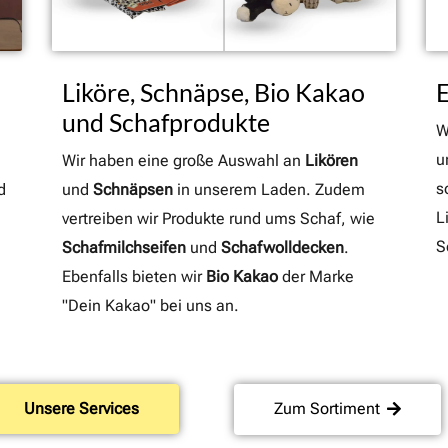
Liköre, Schnäpse, Bio Kakao
E
und Schafprodukte
W
u
Wir haben eine große Auswahl an
Likören
s
d
und
Schnäpsen
in unserem Laden. Zudem
L
vertreiben wir Produkte rund ums Schaf, wie
S
Schafmilchseifen
und
Schafwolldecken
.
Ebenfalls bieten wir
Bio Kakao
der Marke
"Dein Kakao" bei uns an.
Unsere Services
Zum Sortiment